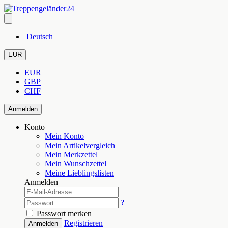
Deutsch
EUR
EUR
GBP
CHF
Anmelden
Konto
Mein Konto
Mein Artikelvergleich
Mein Merkzettel
Mein Wunschzettel
Meine Lieblingslisten
Anmelden
?
Passwort merken
Registrieren
Anmelden