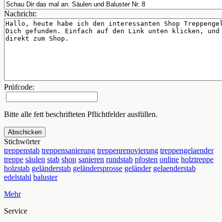
Nachricht:
Prüfcode:
Bitte alle fett beschrifteten Pflichtfelder ausfüllen.
Abschicken
Stichwörter
treppenstab
treppensanierung
treppenrenovierung
treppengelaender
treppe
säulen
stab
shop
sanieren
rundstab
pfosten
online
holztreppe
holzstab
geländerstab
geländersprosse
geländer
gelaenderstab
edelstahl
baluster
Mehr
Service