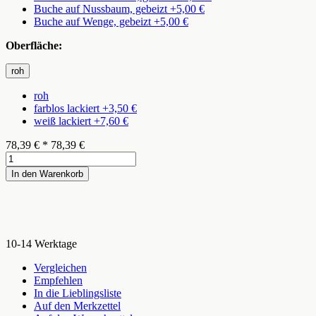
Buche auf Nussbaum, gebeizt +5,00 €
Buche auf Wenge, gebeizt +5,00 €
Oberfläche:
roh
roh
farblos lackiert +3,50 €
weiß lackiert +7,60 €
78,39
€
*
78,39 €
In den Warenkorb
10-14 Werktage
Vergleichen
Empfehlen
In die Lieblingsliste
Auf den Merkzettel