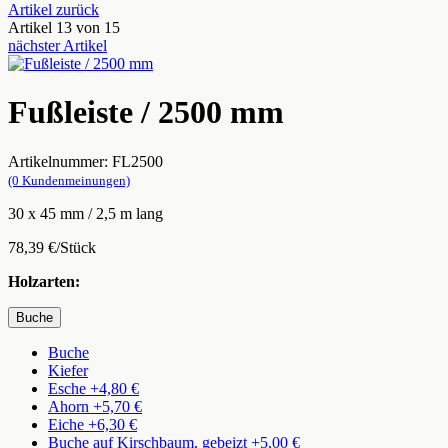
Artikel zurück
Artikel 13 von 15
nächster Artikel
Fußleiste / 2500 mm
Artikelnummer: FL2500
(0 Kundenmeinungen)
30 x 45 mm / 2,5 m lang
78,39 €/Stück
Holzarten:
Buche
Buche
Kiefer
Esche +4,80 €
Ahorn +5,70 €
Eiche +6,30 €
Buche auf Kirschbaum, gebeizt +5,00 €