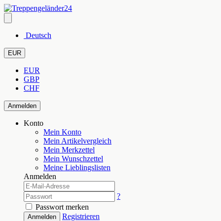
Deutsch
EUR
EUR
GBP
CHF
Anmelden
Konto
Mein Konto
Mein Artikelvergleich
Mein Merkzettel
Mein Wunschzettel
Meine Lieblingslisten
Anmelden
?
Passwort merken
Registrieren
Anmelden